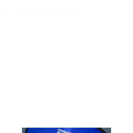
le 1 et retour en TOP 12 !…
ique artistique du 4 au 6 juin à Oyonnax a permis au club des Enfants de la Do
AIS-MAISONNABLE, Yul MOLDAUER, Simon OSTERGAARD, Mathias PHILIPPE,
Mael PLA
ouveau de bons résutats.
e présager un futur plus favorable à la pratique sportive.
à toutes et à tous ces gymnastes pour ces excellents résultats obtenus cette sais
!
et leur soutien !…