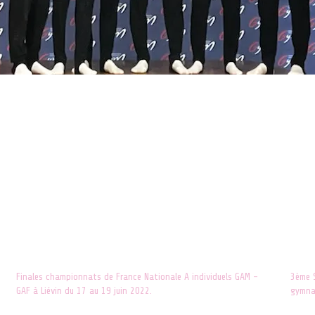
Finales championnats de France Nationale A individuels GAM –
3ème S
GAF à Liévin du 17 au 19 juin 2022.
gymnas
22 juin 2022
15 avr