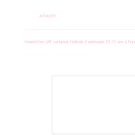
Posted in
ACTUALITES
Post
Compétition GAF catégorie Fédérale A aménagée 10-13 ans à Feyti
navigation
Laisser un commentaire
Votre adresse e-mail ne sera pas publiée.
Les champs obligatoire
Commentaire
*