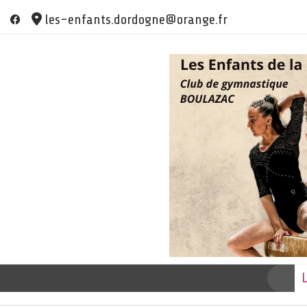
Skip
les-enfants.dordogne@orange.fr
to
content