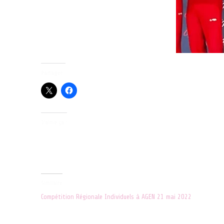
Partager :
J’aime ça :
Similaire
Compétition Régionale Individuels à AGEN 21 mai 2022
27 mai 2022
Dans "ACTUALITES"