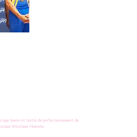
tage Avenir et Centre de perfectionnement de
tique Artistique Féminine
il 2018