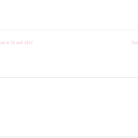
Dans "ACTUALITES"
Dans 
at le 16 avril 2022
Tou
s sont indiqués avec
*