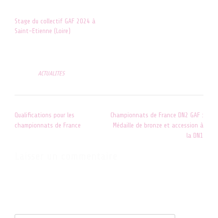
Dans "ACTUALITES"
Stage du collectif GAF 2024 à
Saint-Etienne (Loire)
21 février 2022
Dans "ACTUALITES"
Posted in
ACTUALITES
Post
Qualifications pour les
Championnats de France DN2 GAF :
navigation
championnats de France
Médaille de bronze et accession à
la DN1
Laisser un commentaire
Votre adresse e-mail ne sera pas publiée.
Les champs obligatoires
sont indiqués avec
*
Commentaire
*