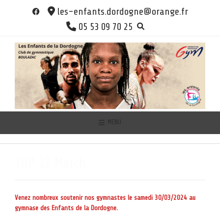
Skip
les-enfants.dordogne@orange.fr
to
05 53 09 70 25
content
MENU
TOP 12 Match
Venez nombreux soutenir nos gymnastes le samedi 30/03/2024 au
gymnase des Enfants de la Dordogne.