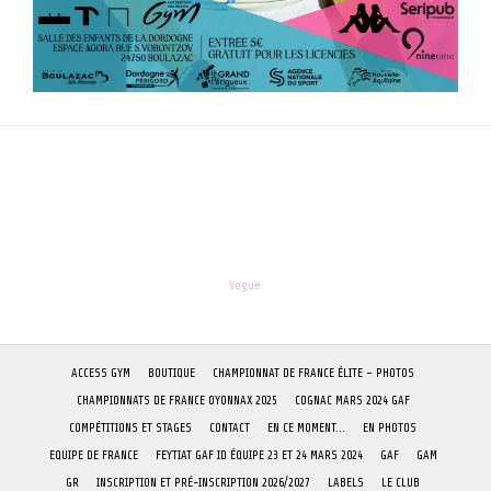
les-enfants.dordogne@orange.fr
Theme:
Vogue
by Kaira
ACCESS GYM
BOUTIQUE
CHAMPIONNAT DE FRANCE ÉLITE – PHOTOS
CHAMPIONNATS DE FRANCE OYONNAX 2025
COGNAC MARS 2024 GAF
COMPÉTITIONS ET STAGES
CONTACT
EN CE MOMENT…
EN PHOTOS
EQUIPE DE FRANCE
FEYTIAT GAF ID ÉQUIPE 23 ET 24 MARS 2024
GAF
GAM
GR
INSCRIPTION ET PRÉ-INSCRIPTION 2026/2027
LABELS
LE CLUB