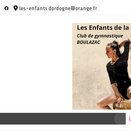
Skip
les-enfants.dordogne@orange.fr
to
content