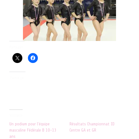
Partager :
J’aime ça :
Similaire
Un podium pour l’équipe
Résultats Championnat ID
masculine Fédérale B 10-13
Centre GA et GR
ans
25 mars 2018