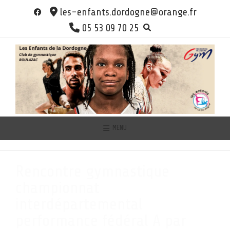
Skip
les-enfants.dordogne@orange.fr
to
05 53 09 70 25
content
MENU
Rencontre gymnastique
championnat
interdépartemental
performance fédéral A par