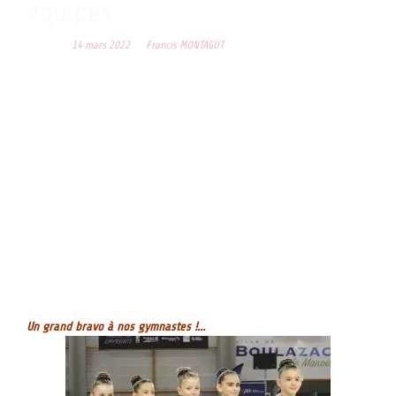
équipes
Posted on
14 mars 2022
by
Francis MONTAGUT
Les 12 et
13 mars 2022
, le club des Enfants de la Dordogne a reçu la
rencontre par équipes féminines et masculines.
Belle prestation du club de Boulazac avec des performances en
augmentation dues à une envie de retrouver l’esprit des compétitions.
Les gymnastes étaient ravis de se retrouver pour cette confrontation
tout comme les organisateurs très heureux aussi de reprendre enfin
une activité sportive.
Un public passionné a soutenu tout au long du weekend les équipes
en lice.
Résultats pour le club de Boulazac
Gymnastique féminine
catégorie régionale 7-9 ans médaille de bronze
catégorie fédérale A 10 – 11 ans médaille d’or catégorie Fédérale A
12 – 15 ans médaille de bronze et enfin en
Gymnastique masculine
catégorie nationale A 10 – 13 ans médaille d’or.
Un grand bravo à nos gymnastes !…