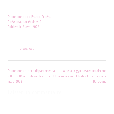
27 avril 2018
Dans "RESULTATS"
Dans "RESULTATS"
Championnat de France fédéral
A régional par équipes à
Poitiers le 2 avril 2022
5 avril 2022
Dans "ACTUALITES"
Posted in
ACTUALITES
Post
Championnat inter-départemental
Aide aux gymnastes ukrainiens
navigation
GAF & GAM à Boulazac les 12 et 13
licenciés au club des Enfants de la
mars 2022
Dordogne
Laisser un commentaire
Votre adresse e-mail ne sera pas publiée.
Les champs obligatoires
sont indiqués avec
*