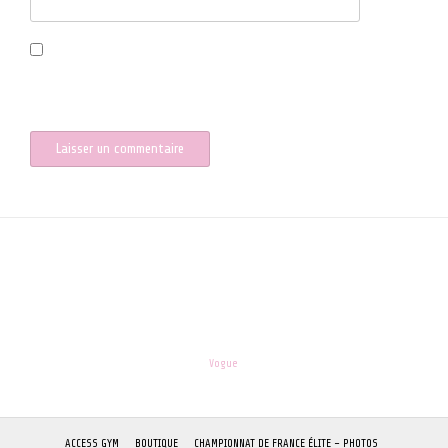
Enregistrer mon nom, mon e-mail et mon site dans le navigateur
pour mon prochain commentaire.
les-enfants.dordogne@orange.fr
Theme:
Vogue
by Kaira
ACCESS GYM
BOUTIQUE
CHAMPIONNAT DE FRANCE ÉLITE – PHOTOS