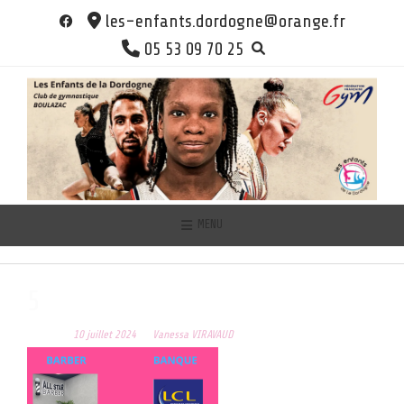
Skip
les-enfants.dordogne@orange.fr
to
05 53 09 70 25
content
MENU
5
Posted on
10 juillet 2024
by
Vanessa VIRAVAUD