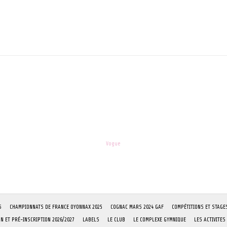
les-enfants.dordogne@orange.fr
Theme:
Vogue
by Kaira
S
CHAMPIONNATS DE FRANCE OYONNAX 2025
COGNAC MARS 2024 GAF
COMPÉTITIONS ET STAGE
ON ET PRÉ-INSCRIPTION 2026/2027
LABELS
LE CLUB
LE COMPLEXE GYMNIQUE
LES ACTIVITES