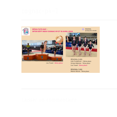
cognac-p4-1
Laisser un commentaire
Votre adresse e-mail ne sera pas publiée.
Les champs obligatoire