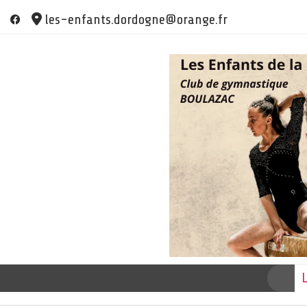
Skip
les-enfants.dordogne@orange.fr
to
content