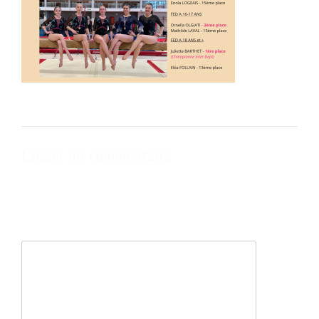
Laisser un commentaire
Votre adresse e-mail ne sera pas publiée.
Les champs obligatoires
sont indiqués avec
*
Commentaire
*