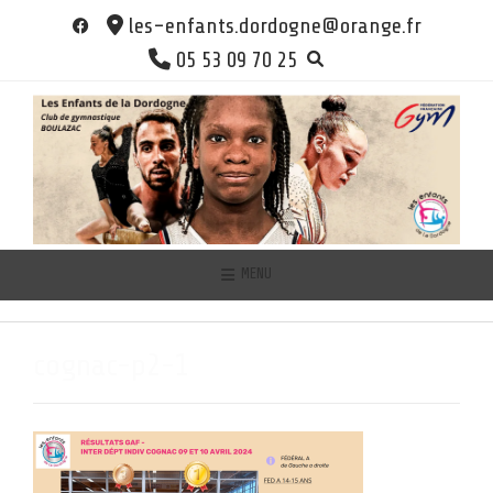
Skip
les-enfants.dordogne@orange.fr
to
05 53 09 70 25
content
MENU
cognac-p2-1