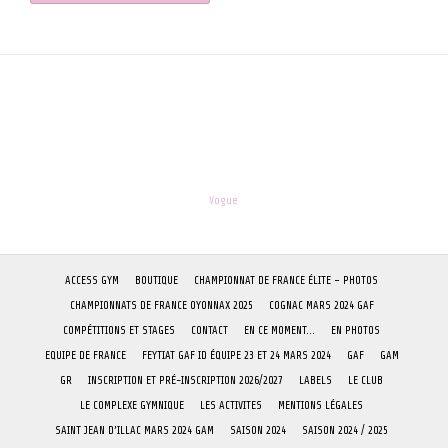
les-enfants.dordogne@orange.fr
Theme:
Vogue
by Kaira
ACCESS GYM
BOUTIQUE
CHAMPIONNAT DE FRANCE ÉLITE – PHOTOS
CHAMPIONNATS DE FRANCE OYONNAX 2025
COGNAC MARS 2024 GAF
COMPÉTITIONS ET STAGES
CONTACT
EN CE MOMENT…
EN PHOTOS
EQUIPE DE FRANCE
FEYTIAT GAF ID ÉQUIPE 23 ET 24 MARS 2024
GAF
GAM
GR
INSCRIPTION ET PRÉ-INSCRIPTION 2026/2027
LABELS
LE CLUB
LE COMPLEXE GYMNIQUE
LES ACTIVITES
MENTIONS LÉGALES
SAINT JEAN D’ILLAC MARS 2024 GAM
SAISON 2024
SAISON 2024 / 2025