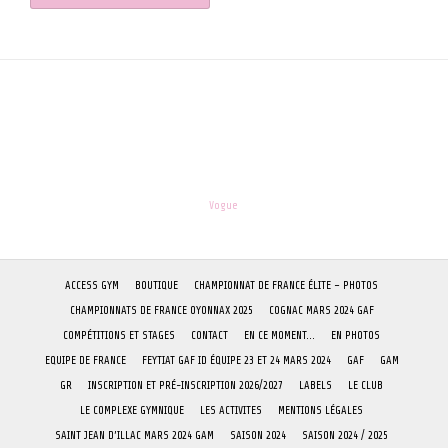
les-enfants.dordogne@orange.fr
Theme:
Vogue
by Kaira
ACCESS GYM
BOUTIQUE
CHAMPIONNAT DE FRANCE ÉLITE – PHOTOS
CHAMPIONNATS DE FRANCE OYONNAX 2025
COGNAC MARS 2024 GAF
COMPÉTITIONS ET STAGES
CONTACT
EN CE MOMENT…
EN PHOTOS
EQUIPE DE FRANCE
FEYTIAT GAF ID ÉQUIPE 23 ET 24 MARS 2024
GAF
GAM
GR
INSCRIPTION ET PRÉ-INSCRIPTION 2026/2027
LABELS
LE CLUB
LE COMPLEXE GYMNIQUE
LES ACTIVITES
MENTIONS LÉGALES
SAINT JEAN D’ILLAC MARS 2024 GAM
SAISON 2024
SAISON 2024 / 2025