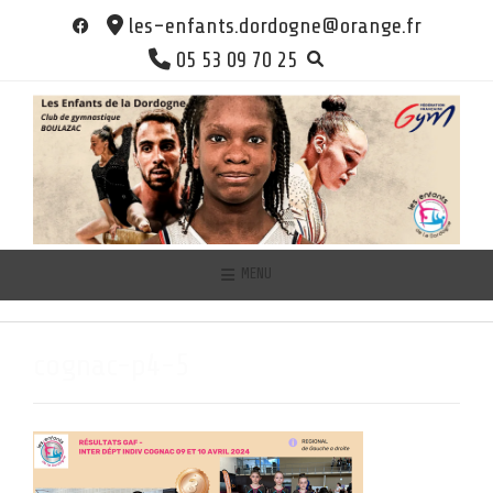
Skip
les-enfants.dordogne@orange.fr
to
05 53 09 70 25
content
MENU
cognac-p4-5