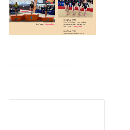
Laisser un commentaire
Votre adresse e-mail ne sera pas publiée.
Les champs obligatoires
sont indiqués avec
*
Commentaire
*