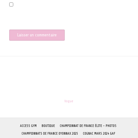
Enregistrer mon nom, mon e-mail et mon site dans le navigateur
pour mon prochain commentaire.
les-enfants.dordogne@orange.fr
Theme:
Vogue
by Kaira
ACCESS GYM
BOUTIQUE
CHAMPIONNAT DE FRANCE ÉLITE – PHOTOS
CHAMPIONNATS DE FRANCE OYONNAX 2025
COGNAC MARS 2024 GAF