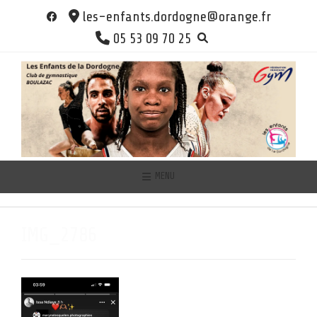
Skip
les-enfants.dordogne@orange.fr
to
05 53 09 70 25
content
MENU
IMG_2786