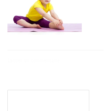
Laisser un commentaire
Votre adresse e-mail ne sera pas publiée.
Les champs obligatoires
sont indiqués avec
*
Commentaire
*