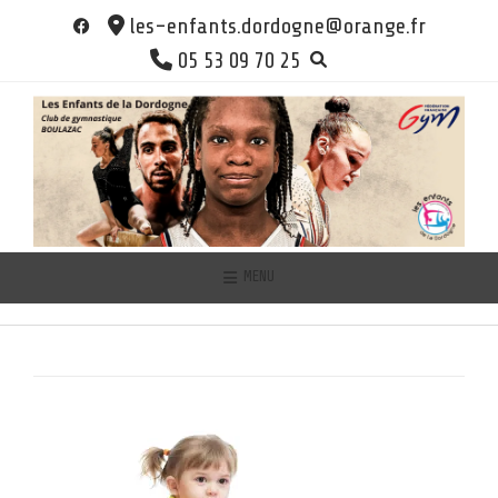
Skip
les-enfants.dordogne@orange.fr
to
05 53 09 70 25
content
MENU