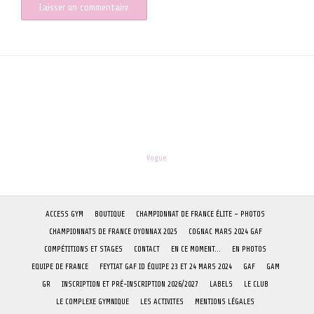
les-enfants.dordogne@orange.fr
Theme:
Vogue
by Kaira
ACCESS GYM
BOUTIQUE
CHAMPIONNAT DE FRANCE ÉLITE – PHOTOS
CHAMPIONNATS DE FRANCE OYONNAX 2025
COGNAC MARS 2024 GAF
COMPÉTITIONS ET STAGES
CONTACT
EN CE MOMENT…
EN PHOTOS
EQUIPE DE FRANCE
FEYTIAT GAF ID ÉQUIPE 23 ET 24 MARS 2024
GAF
GAM
GR
INSCRIPTION ET PRÉ-INSCRIPTION 2026/2027
LABELS
LE CLUB
LE COMPLEXE GYMNIQUE
LES ACTIVITES
MENTIONS LÉGALES