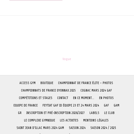
les-enfants.dordogne@orange.fr
Theme:
Vogue
by Kaira
ACCESS GYM
BOUTIQUE
CHAMPIONNAT DE FRANCE ÉLITE – PHOTOS
CHAMPIONNATS DE FRANCE OYONNAX 2025
COGNAC MARS 2024 GAF
COMPÉTITIONS ET STAGES
CONTACT
EN CE MOMENT…
EN PHOTOS
EQUIPE DE FRANCE
FEYTIAT GAF ID ÉQUIPE 23 ET 24 MARS 2024
GAF
GAM
GR
INSCRIPTION ET PRÉ-INSCRIPTION 2026/2027
LABELS
LE CLUB
LE COMPLEXE GYMNIQUE
LES ACTIVITES
MENTIONS LÉGALES
SAINT JEAN D’ILLAC MARS 2024 GAM
SAISON 2024
SAISON 2024 / 2025