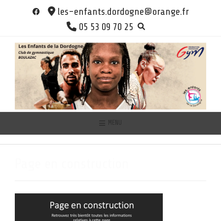
Skip
les-enfants.dordogne@orange.fr
to
05 53 09 70 25
content
MENU
Page en construction