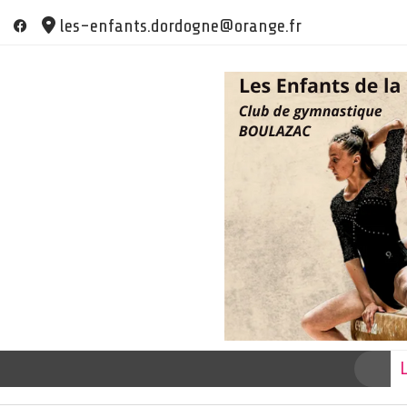
Skip
les-enfants.dordogne@orange.fr
to
content