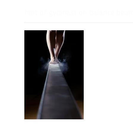
feet of gymnast on balance bea