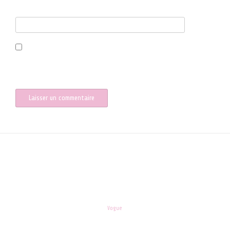
Site web
Enregistrer mon nom, mon e-mail et mon site dans le navigateur
pour mon prochain commentaire.
les-enfants.dordogne@orange.fr
Theme:
Vogue
by Kaira