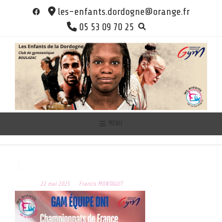
Skip
les-enfants.dordogne@orange.fr
to
05 53 09 70 25
content
MENU
1
Posted on
22 mai 2025
by
Francis MONTAGUT