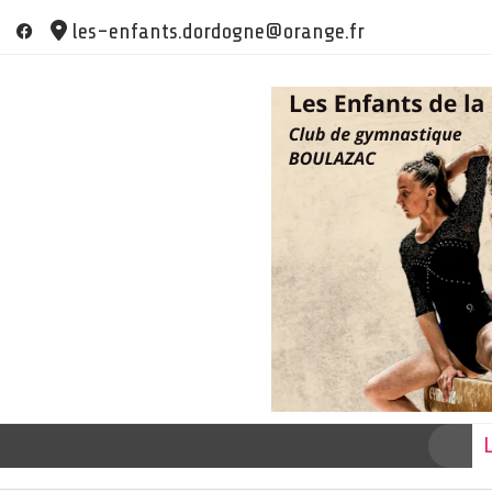
Skip
les-enfants.dordogne@orange.fr
to
content