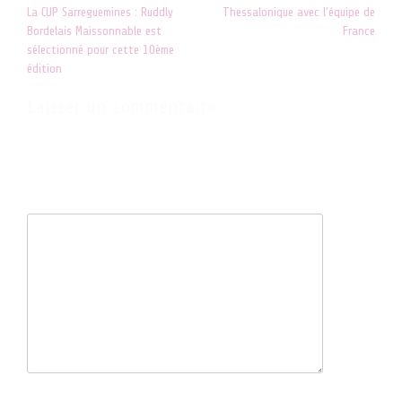
Post
La CUP Sarreguemines : Ruddly
Thessalonique avec l’équipe de
navigation
Bordelais Maissonnable est
France
sélectionné pour cette 10ème
édition
Laisser un commentaire
Votre adresse e-mail ne sera pas publiée.
Les champs obligatoires
sont indiqués avec
*
Commentaire
*