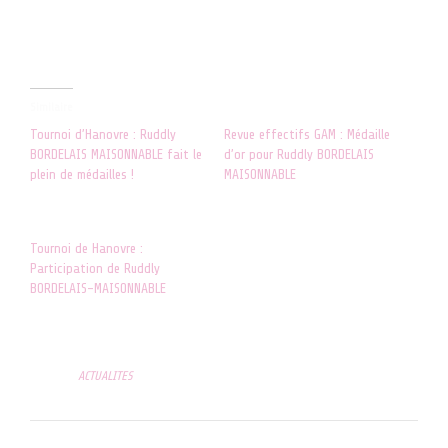
Similaire
Tournoi d’Hanovre : Ruddly
Revue effectifs GAM : Médaille
BORDELAIS MAISONNABLE fait le
d’or pour Ruddly BORDELAIS
plein de médailles !
MAISONNABLE
19 juin 2022
11 décembre 2021
Dans "ACTUALITES"
Dans "ACTUALITES"
Tournoi de Hanovre :
Participation de Ruddly
BORDELAIS-MAISONNABLE
13 juin 2022
Dans "ACTUALITES"
Posted in
ACTUALITES