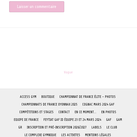
les-enfants.dordogne@orange.fr
Theme:
Vogue
by Kaira
ACCESS GYM
BOUTIQUE
CHAMPIONNAT DE FRANCE ÉLITE – PHOTOS
CHAMPIONNATS DE FRANCE OYONNAX 2025
COGNAC MARS 2024 GAF
COMPÉTITIONS ET STAGES
CONTACT
EN CE MOMENT…
EN PHOTOS
EQUIPE DE FRANCE
FEYTIAT GAF ID ÉQUIPE 23 ET 24 MARS 2024
GAF
GAM
GR
INSCRIPTION ET PRÉ-INSCRIPTION 2026/2027
LABELS
LE CLUB
LE COMPLEXE GYMNIQUE
LES ACTIVITES
MENTIONS LÉGALES