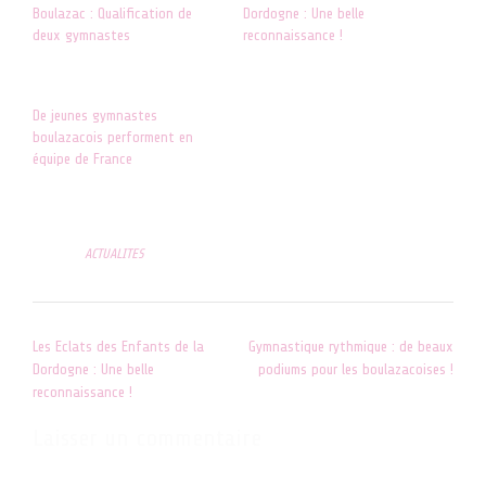
Boulazac : Qualification de
Dordogne : Une belle
deux gymnastes
reconnaissance !
11 octobre 2024
14 novembre 2022
Dans "ACTUALITES"
Dans "ACTUALITES"
De jeunes gymnastes
boulazacois performent en
équipe de France
17 novembre 2024
Dans "ACTUALITES"
Posted in
ACTUALITES
Post
Les Eclats des Enfants de la
Gymnastique rythmique : de beaux
navigation
Dordogne : Une belle
podiums pour les boulazacoises !
reconnaissance !
Laisser un commentaire
Votre adresse e-mail ne sera pas publiée.
Les champs obligatoires