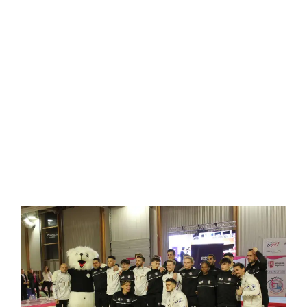
anniversaire avec une très belle victoire contre Orléans (28-20) pour
leur premier match du TOP 12.
Ce samedi 19 novembre salle Secrestat, les gymnastes entraînés par
Julien MONTAGUT ont pleinement réussi cette première rencontre.
L’engagement des gymnastes et une bonne stratégie ont permis
cette belle performance.
Un public nombreux et ravi de voir enfin les gymnastes évolué à
domicile a été présent à cette soirée.
Une manifestation prolongée par une soirée dansante et un cocktail
dînatoire à la grande satisfaction de la présidente Vanessa
VIRAVAUD très heureuse de cette belle réussite.