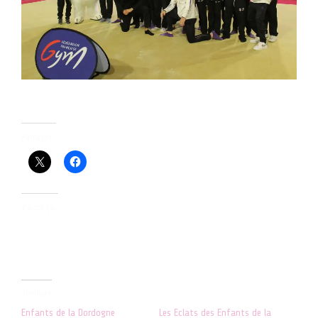
Partager :
J’aime ça :
Similaire
Enfants de la Dordogne
Les Eclats des Enfants de la