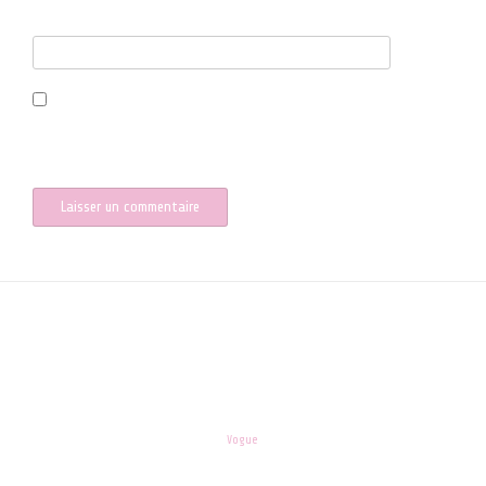
Site web
Enregistrer mon nom, mon e-mail et mon site dans le navigateur
pour mon prochain commentaire.
les-enfants.dordogne@orange.fr
Theme:
Vogue
by Kaira