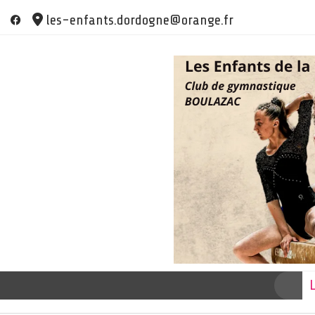
Skip
les-enfants.dordogne@orange.fr
to
content