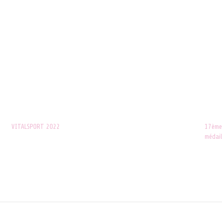
VITALSPORT 2022
17ème 
9 septembre 2022
médail
Dans "ACTUALITES"
25 jui
Dans 