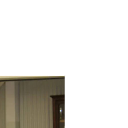
 sur Chalk après dépouillement des votes.