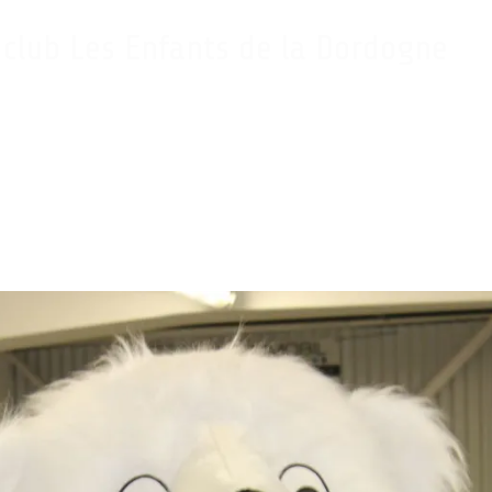
 club Les Enfants de la Dordogne
e déterminer un nom pour la mascotte du club, il ressort que le choix s’est porté
lors de notre fête du club le 3 juillet.
 toute sa gentillesse et sa bonne humeur à toutes et à tous !…