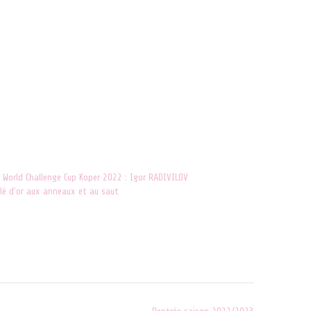
World Challenge Cup Koper 2022 : Igor RADIVILOV
lé d’or aux anneaux et au saut
n 2022
"ACTUALITES"