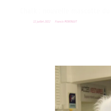
Chalk : nouvelle mascotte du
Posted on
12 juillet 2022
by
Francis MONTAGUT
Après l’appel fait aux adhérents et amis de la gymnastique afin d
Souhaitons la bienvenue à notre mascotte déjà largement appréciée 
Désormais, Chalk fera partie de la vie de notre club et apportera
Félicitations pour cette belle initiative !…