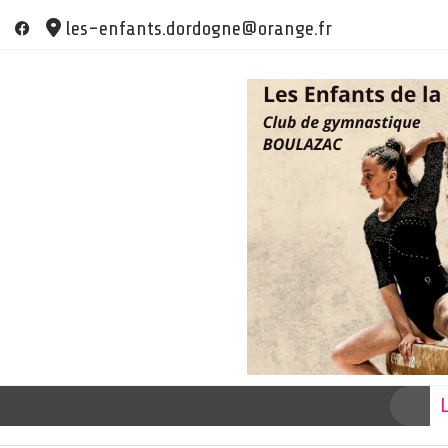
Skip
les-enfants.dordogne@orange.fr
to
content