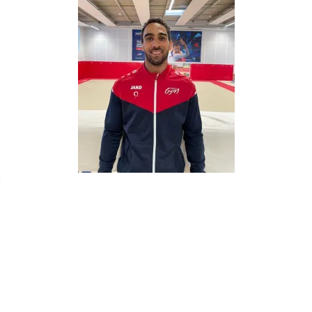
e
lfe-Juan