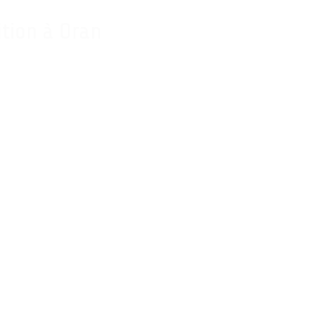
tion à Oran
ion des Jeux Méditerranéens. Le pays accueillera pour la seconde
 découvrez les 10 gymnastes retenus :