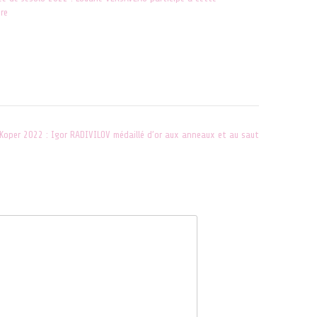
re
l 2022
"ACTUALITES"
Koper 2022 : Igor RADIVILOV médaillé d’or aux anneaux et au saut