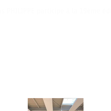
s PHILIPPE participe à la 19ème édi
rançais, sont attendus du 25 juin au 6 juillet à Oran en Algérie pour la 19e édit
ans 24 sites de compétition. Le CNOSF vient de dévoiler la délégation française,
ise
mnastique
ue Montchat
 Saint Giniez