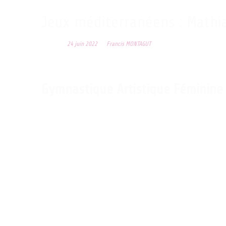
Jeux méditerranéens : Mathia
Posted on
24 juin 2022
by
Francis MONTAGUT
3390 sportifs de 26 nationalités différentes, dont 10 gymnastes f
fois cet événement sportif rassemblant 24 disciplines sportives d
Gymnastique Artistique Féminine
GYMNASTES
CHARPY Lorette – Pôle de Saint-Étienne / Indépendante Stéphano
HEDUIT Carolann – DRA Centre-Val de Loire / Avoine Beaumont Gy
OSYSSEK Morgane – INSEP / Union Haguenau
LAROUI Djenna – Pôle de Saint-Étienne / Patronage Scolaire Laïq
SERBER Célia – INSEP / Alliance Dijon Gym 21
Remplaçante : BOURA Taïs – Pôle de Marseille / Club Gymnique de