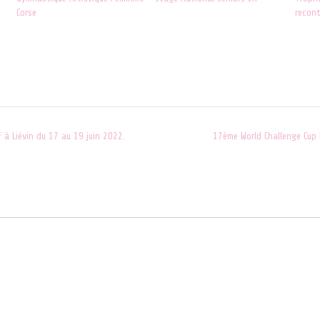
Corse
recont
23 janvier 2022
5 avri
Dans "ACTUALITES"
Dans 
 à Liévin du 17 au 19 juin 2022.
17ème World Challenge Cup 
s sont indiqués avec
*