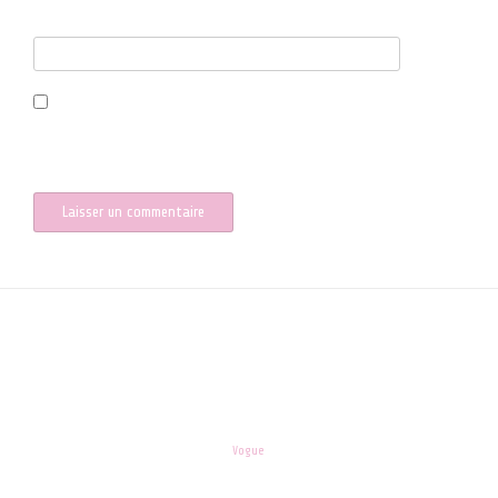
Site web
Enregistrer mon nom, mon e-mail et mon site dans le navigateur
pour mon prochain commentaire.
les-enfants.dordogne@orange.fr
Theme:
Vogue
by Kaira