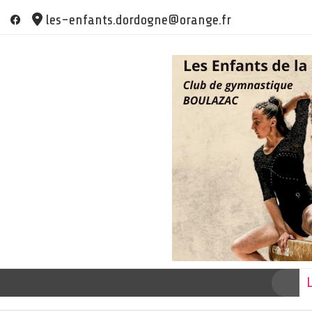
Skip
les-enfants.dordogne@orange.fr
to
content