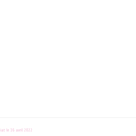
at le 16 avril 2022