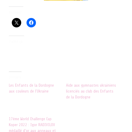
Partager :
J’aime ça :
Similaire
Les Enfants de la Dordogne
Aide aux gymnastes ukrainiens
aux couleurs de l’Ukraine
licenciés au club des Enfants
4 mars 2022
de la Dordogne
Dans "ACTUALITES"
1 avril 2022
Dans "ACTUALITES"
17ème World Challenge Cup
Koper 2022 : Igor RADIVILOV
médaillé d’or aux anneaux et