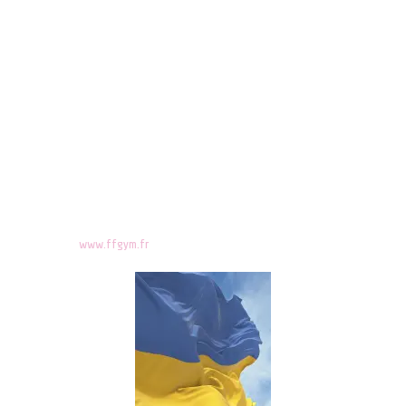
peuple
ukrainien et plus particulièrement aux gymnastes licenciés au
club.
Nous pensons plus particulièrement à Igor RADIVILOV, Roman
SHLIARENKO, Vitaly NAKONECHNY, Roman ZOZULYA et Alexander
SUPROUN. Nos pensées les plus amicales vont à eux et à leur famille.
Nous gardons l’espoir de voir se terminer le plus rapidement possible
cette agression sauvage de la Russie envers l’Ukraine.
La Fédération Française de Gymnastique a émis un communiqué afin
d’assurer sa solidarité envers le peuple ukrainien.
Voir site :
www.ffgym.fr