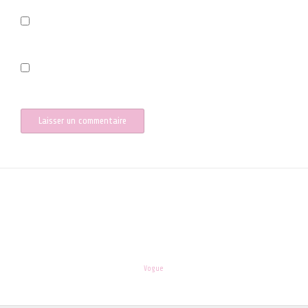
Prévenez-moi de tous les nouveaux commentaires par e-mail.
Prévenez-moi de tous les nouveaux articles par e-mail.
les-enfants.dordogne@orange.fr
Theme:
Vogue
by Kaira