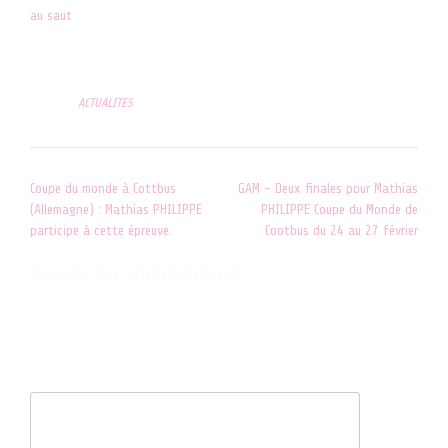
au saut
25 juin 2022
Dans "ACTUALITES"
Posted in
ACTUALITES
Post
Coupe du monde à Cottbus
GAM – Deux finales pour Mathias
navigation
(Allemagne) : Mathias PHILIPPE
PHILIPPE Coupe du Monde de
participe à cette épreuve.
Cootbus du 24 au 27 février
Laisser un commentaire
Votre adresse e-mail ne sera pas publiée.
Les champs obligatoires
sont indiqués avec
*
Commentaire
*