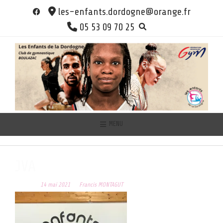
Skip
les-enfants.dordogne@orange.fr
to
05 53 09 70 25
content
MENU
JVA
Posted on
14 mai 2021
by
Francis MONTAGUT