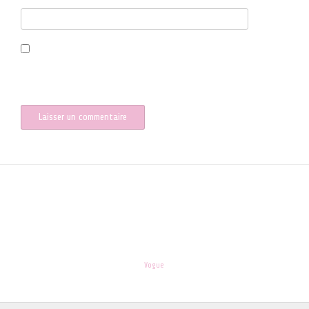
Site web
Enregistrer mon nom, mon e-mail et mon site dans le navigateur
pour mon prochain commentaire.
les-enfants.dordogne@orange.fr
Theme:
Vogue
by Kaira