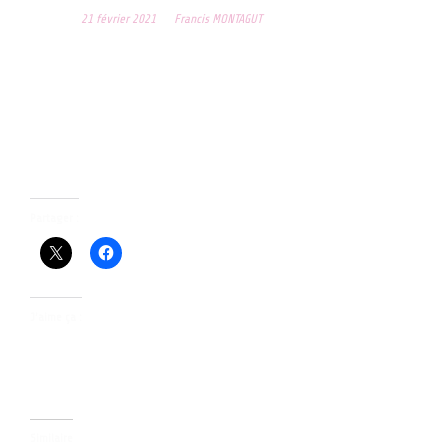
Posted on
21 février 2021
by
Francis MONTAGUT
Notre gymnaste Louane VERSAVEAU fait partie de ce stage national
du 19 au 21 février 2021 à l’INSEP de PARIS.
Toujours très motivée, elle suit sa formation et ses entraînements de
manière très assidue.
Nous lui souhaitons un bon stage !…
Partager :
J’aime ça :
Similaire