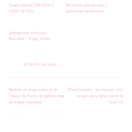
Stage collectif GAM 2024 à
Rencontre amicale pour 2
l’INSEP de Paris
gymnastes boulazacois
21 février 2022
18 novembre 2024
Dans "ACTUALITES"
Dans "ACTUALITES"
Gymnastique Artistique
Masculine – Stage Seniors
10 janvier 2022
Dans "Non classé"
Posted in
ACTUALITES
,
Non classé
Post
Mathias au stage national de
#TenirEnsemble : les Français tous
navigation
l’équipe de France de gymnastique
acteurs de la lutte contre la
artistique masculine
Covid-19
Laisser un commentaire
Votre adresse e-mail ne sera pas publiée.
Les champs obligatoires