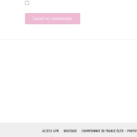
Enregistrer mon nom, mon e-mail et mon site dans le naviga
ACCESS GYM
BOUTIQUE
CHAMPIONNAT DE FRANCE ÉLITE – PHOTO