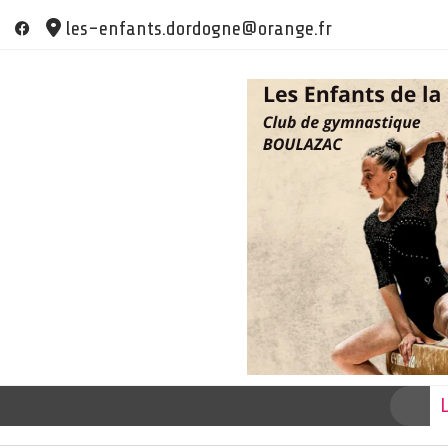
Skip
les-enfants.dordogne@orange.fr
to
content