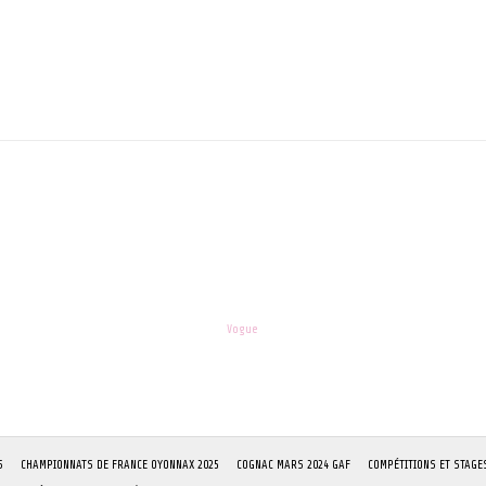
teur pour mon prochain commentaire.
les-enfants.dordogne@orange.fr
Theme:
Vogue
by Kaira
S
CHAMPIONNATS DE FRANCE OYONNAX 2025
COGNAC MARS 2024 GAF
COMPÉTITIONS ET STAGE