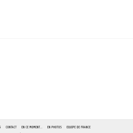
S
CONTACT
EN CE MOMENT…
EN PHOTOS
EQUIPE DE FRANCE