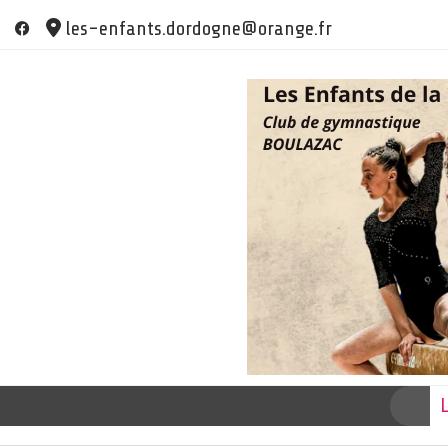
Skip
les-enfants.dordogne@orange.fr
to
content