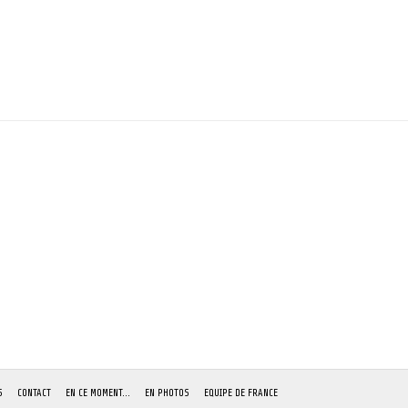
S
CONTACT
EN CE MOMENT…
EN PHOTOS
EQUIPE DE FRANCE