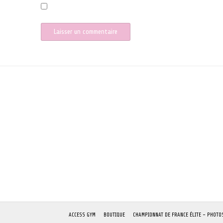
Enregistrer mon nom, mon e-mail et mon site dans le naviga
ACCESS GYM
BOUTIQUE
CHAMPIONNAT DE FRANCE ÉLITE – PHOTO