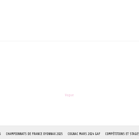
teur pour mon prochain commentaire.
les-enfants.dordogne@orange.fr
Theme:
Vogue
by Kaira
S
CHAMPIONNATS DE FRANCE OYONNAX 2025
COGNAC MARS 2024 GAF
COMPÉTITIONS ET STAGE