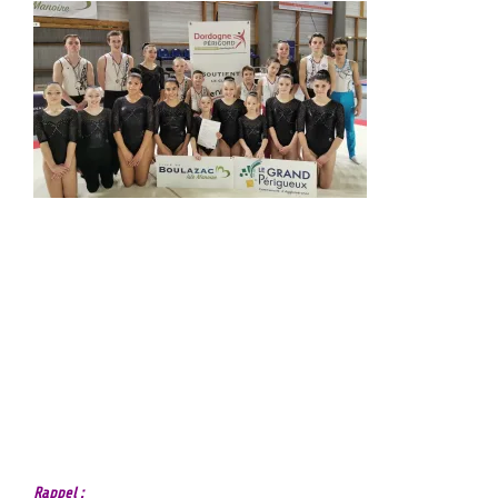
Le club des
Enfants de la Dordogne recevait les gymnastes de la Nouvelle
Aquitaine pour une compétition interdépartementale Centre
regroupant les départements de la Charente, de la Corrèze, de la
Dordogne et de la Haute-Vienne.
Cette compétition comportait les gymnastes féminines et les
gymnastes masculins catégorie Performance Fédérale A en individuels.
Ce championnat interdépartemental a été l’occasion de belles
performances et cela a été deux belles journées de gymnastique à
BOULAZAC.
Rappel :
Les 14 et 15 février prochains auront lieu – Salle Secrestat