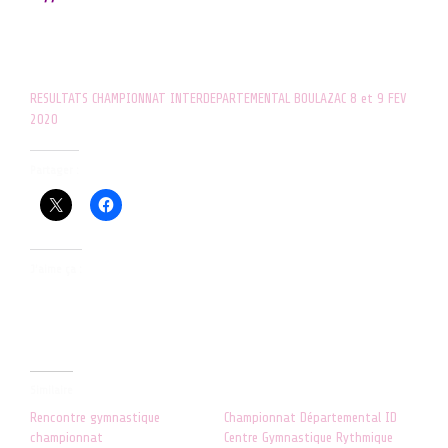
Espace Agora Rue Sergueï Vorontzov.
Voir les résultats ci-dessous :
RESULTATS CHAMPIONNAT INTERDEPARTEMENTAL BOULAZAC 8 et 9 FEV
2020
Partager :
J’aime ça :
Similaire
Rencontre gymnastique
Championnat Départemental ID
championnat
Centre Gymnastique Rythmique