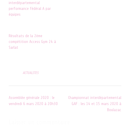
interdépartemental
15 octobre 2018
performance fédéral A par
Dans "RESULTATS"
équipes
14 mars 2022
Dans "ACTUALITES"
Résultats de la 2ème
compétition Access Gym 24 à
Sarlat
11 juin 2018
Dans "RESULTATS"
Posted in
ACTUALITES
Post
Assemblée générale 2020 : le
Championnat interdépartemental
navigation
vendredi 6 mars 2020 à 20h30
GAF : les 14 et 15 mars 2020 à
Boulazac
Laisser un commentaire