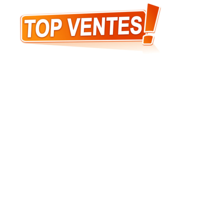
Samedi 16/11/2019 de 9h30 à 17h00 et mercredi 20 novembre 2019
de 13h00 à 17h00
Si vous avez des vêtements gymniques à vendre c’est le moment de
les amener à partir du 6 novembre au secrétariat du club ou de les
donner aux entraîneurs.
Pensez à mettre dans une pochette plastique étiquetée avec le nom
de famille et le nom de l’enfant la taille et le montant demandé.
Vous pourrez aussi passer commande pour des tee-shirts
personnalisés.
Cette vente se tiendra dans le hall d’accueil du gymnase.
Contact : Danielle
06.42.82.41.98