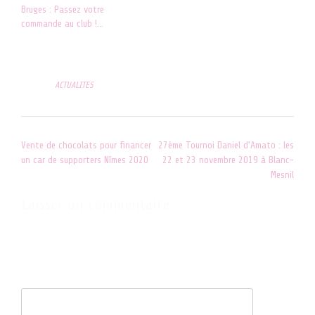
Bruges : Passez votre
commande au club !…
5 novembre 2020
Dans "ACTUALITES"
Posted in
ACTUALITES
Post
Vente de chocolats pour financer
27ème Tournoi Daniel d’Amato : les
navigation
un car de supporters Nîmes 2020
22 et 23 novembre 2019 à Blanc-
Mesnil
Laisser un commentaire
Votre adresse e-mail ne sera pas publiée.
Les champs obligatoires
sont indiqués avec
*
Commentaire
*