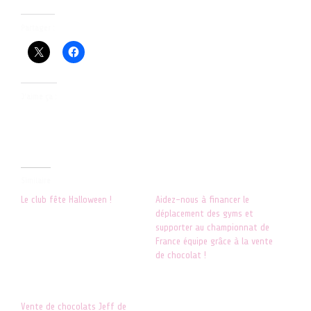
Partager :
J’aime ça :
Similaire
Le club fête Halloween !
Aidez-nous à financer le
12 octobre 2023
déplacement des gyms et
Dans "ACTUALITES"
supporter au championnat de
France équipe grâce à la vente
de chocolat !
8 novembre 2019
Dans "ACTUALITES"
Vente de chocolats Jeff de