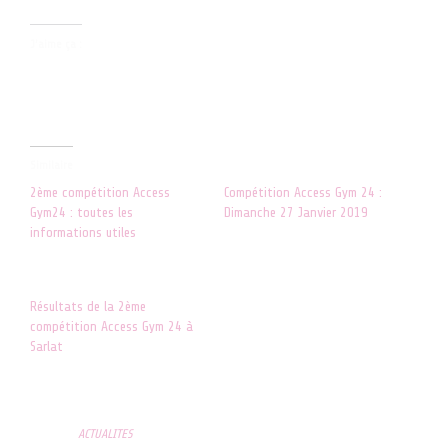
J’aime ça :
Similaire
2ème compétition Access
Compétition Access Gym 24 :
Gym24 : toutes les
Dimanche 27 Janvier 2019
informations utiles
21 janvier 2019
7 juin 2018
Dans "ACTUALITES"
Dans "ACTUALITES"
Résultats de la 2ème
compétition Access Gym 24 à
Sarlat
11 juin 2018
Dans "RESULTATS"
Posted in
ACTUALITES