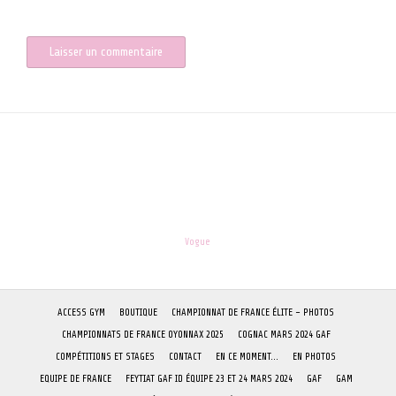
Prévenez-moi de tous les nouveaux articles par e-mail.
les-enfants.dordogne@orange.fr
Theme:
Vogue
by Kaira
ACCESS GYM
BOUTIQUE
CHAMPIONNAT DE FRANCE ÉLITE – PHOTOS
CHAMPIONNATS DE FRANCE OYONNAX 2025
COGNAC MARS 2024 GAF
COMPÉTITIONS ET STAGES
CONTACT
EN CE MOMENT…
EN PHOTOS
EQUIPE DE FRANCE
FEYTIAT GAF ID ÉQUIPE 23 ET 24 MARS 2024
GAF
GAM