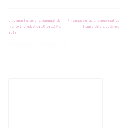
Post
6 gymnastes au championnat de
7 gymnastes au championnat de
navigation
France Individuel du 10 au 12 Mai
France Elite à St Brieuc
2019
Laisser un commentaire
Votre adresse e-mail ne sera pas publiée.
Les champs obligatoires
sont indiqués avec
*
Commentaire
*