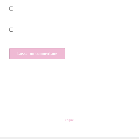
Prévenez-moi de tous les nouveaux commentaires par e-mail.
Prévenez-moi de tous les nouveaux articles par e-mail.
les-enfants.dordogne@orange.fr
Theme:
Vogue
by Kaira