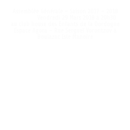
Assemblée Générale – Saison 2017 – 2018
Vendredi 29 Mars 2018 à 20h30
au club house des Enfants de la Dordogne
Espace Agora – Rue Sergueï Vorontzov à
Boulazac Isle Manoire
Ordre du jour :
– Accueil et prise de parole du président
– Lecture du rapport moral par Mme La secrétaire générale
– Approbation du rapport moral