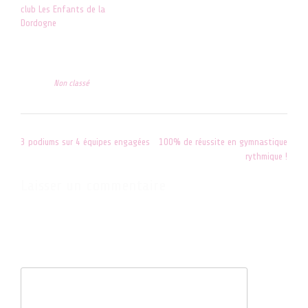
club Les Enfants de la
Dordogne
21 juin 2021
Dans "ACTUALITES"
Posted in
Non classé
Post
3 podiums sur 4 équipes engagées
100% de réussite en gymnastique
navigation
rythmique !
Laisser un commentaire
Votre adresse e-mail ne sera pas publiée.
Les champs obligatoires
sont indiqués avec
*
Commentaire
*