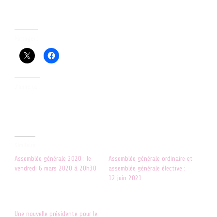
Nous comptons sur votre présence !
Partager :
J’aime ça :
Similaire
Assemblée générale 2020 : le
Assemblée générale ordinaire et
vendredi 6 mars 2020 à 20h30
assemblée générale élective :
5 février 2020
12 juin 2021
Dans "ACTUALITES"
22 avril 2021
Dans "ACTUALITES"
Une nouvelle présidente pour le