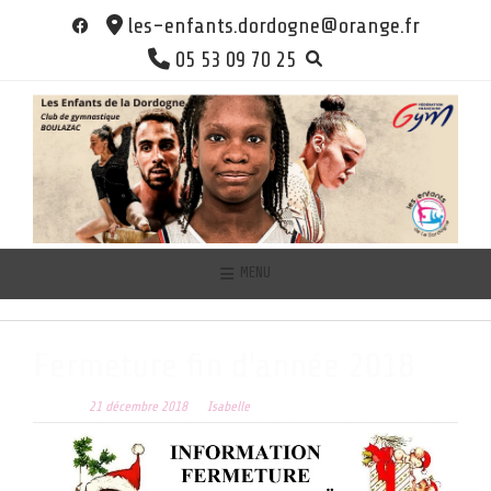
Skip
les-enfants.dordogne@orange.fr
to
05 53 09 70 25
content
MENU
Fermeture fin d’année 2018
Posted on
21 décembre 2018
by
Isabelle