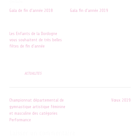
Similaire
Gala de fin d’année 2018
Gala fin d’année 2019
24 juin 2018
25 juin 2019
Dans "ACTUALITES"
Dans "ACTUALITES"
Les Enfants de la Dordogne
vous souhaitent de très belles
fêtes de fin d’année
25 décembre 2021
Dans "ACTUALITES"
Posted in
ACTUALITES
Post
Championnat départemental de
Vœux 2019
navigation
gymnastique artistique féminine
et masculine des catégories
Performance
Laisser un commentaire