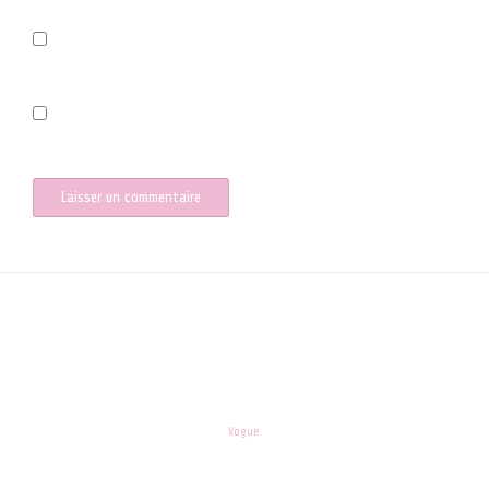
Prévenez-moi de tous les nouveaux commentaires par e-mail.
Prévenez-moi de tous les nouveaux articles par e-mail.
les-enfants.dordogne@orange.fr
Theme:
Vogue
by Kaira