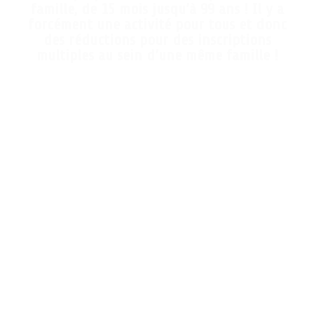
famille, de 15 mois jusqu’à 99 ans ! Il y a
forcément une activité pour tous et donc
des réductions pour des inscriptions
multiples au sein d’une même famille !
Quand reprend la saison ?
Selon les activités :
Fitness :
lundi 03 Septembre 2018
Gymnastique artistique / rythmique & Baby Gym : à partir du
mercredi 12 Septembre
Gymnastique Adultes : à partir du
mardi 4 Septembre 2018
Gymnastique Ado : à partir du
mercredi 12 Septembre 2018
Zumba Enfants : à partir du
mercredi 12 Septembre
En attendant la rentrée, 2 événements pour vous permettre
d’échanger avec les entraîneurs et assister à des démonstrations de
nos activités :