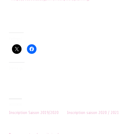
Chaque gymnaste a droit à 2 séances d’essai gratuites !
En souhaitant vous retrouver nombreux dès la rentrée !
Partager :
J’aime ça :
Similaire
Inscription Saison 2019/2020
Inscription saison 2020 / 2021
29 juillet 2019
16 août 2020
Dans "ACTUALITES"
Dans "ACTUALITES"