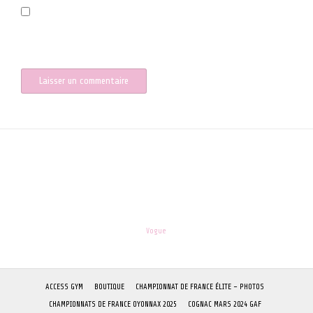
Enregistrer mon nom, mon e-mail et mon site dans le navigateur
pour mon prochain commentaire.
les-enfants.dordogne@orange.fr
Theme:
Vogue
by Kaira
ACCESS GYM
BOUTIQUE
CHAMPIONNAT DE FRANCE ÉLITE – PHOTOS
CHAMPIONNATS DE FRANCE OYONNAX 2025
COGNAC MARS 2024 GAF