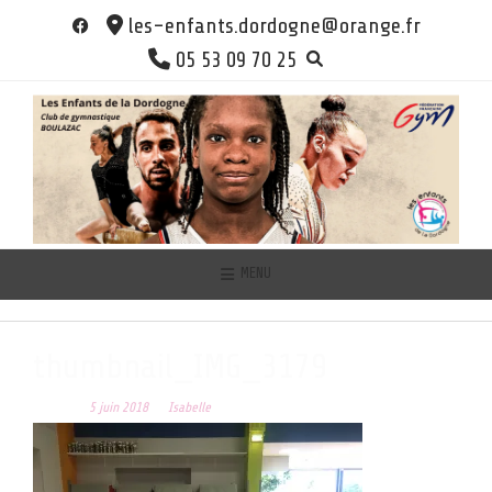
Skip
les-enfants.dordogne@orange.fr
to
05 53 09 70 25
content
MENU
thumbnail_IMG_3179
Posted on
5 juin 2018
by
Isabelle