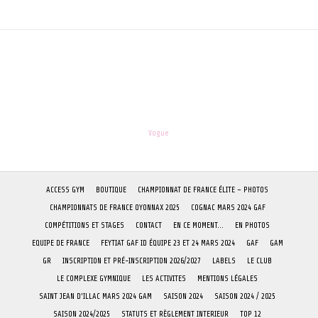
les-enfants.dordogne@orange.fr
Theme:
Vogue
by Kaira
ACCESS GYM
BOUTIQUE
CHAMPIONNAT DE FRANCE ÉLITE – PHOTOS
CHAMPIONNATS DE FRANCE OYONNAX 2025
COGNAC MARS 2024 GAF
COMPÉTITIONS ET STAGES
CONTACT
EN CE MOMENT…
EN PHOTOS
EQUIPE DE FRANCE
FEYTIAT GAF ID ÉQUIPE 23 ET 24 MARS 2024
GAF
GAM
GR
INSCRIPTION ET PRÉ-INSCRIPTION 2026/2027
LABELS
LE CLUB
LE COMPLEXE GYMNIQUE
LES ACTIVITES
MENTIONS LÉGALES
SAINT JEAN D’ILLAC MARS 2024 GAM
SAISON 2024
SAISON 2024 / 2025
SAISON 2024/2025
STATUTS ET RÈGLEMENT INTERIEUR
TOP 12