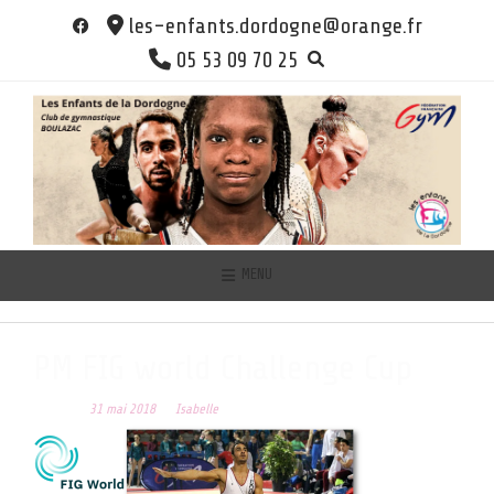
Skip
les-enfants.dordogne@orange.fr
to
05 53 09 70 25
content
MENU
PM FIG world Challenge Cup
Posted on
31 mai 2018
by
Isabelle