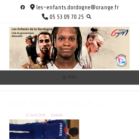
Skip
les-enfants.dordogne@orange.fr
to
05 53 09 70 25
content
MENU
Stae Avenir Avril2018 v1
Posted on
15 avril 2018
by
Isabelle