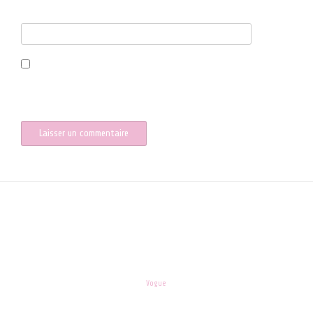
Site web
Enregistrer mon nom, mon e-mail et mon site dans le navigateur
pour mon prochain commentaire.
les-enfants.dordogne@orange.fr
Theme:
Vogue
by Kaira