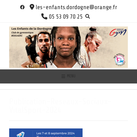
Skip
les-enfants.dordogne@orange.fr
to
05 53 09 70 25
content
MENU
Publication-Reseaux-Sociaux-
VitalSport-2024