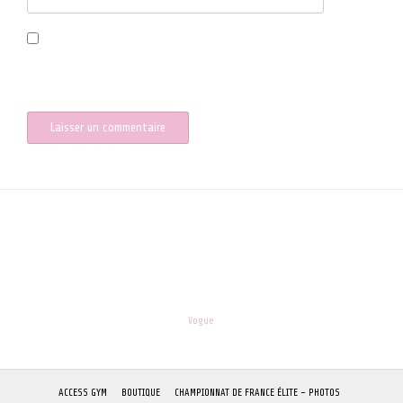
Enregistrer mon nom, mon e-mail et mon site dans le navigateur
pour mon prochain commentaire.
les-enfants.dordogne@orange.fr
Theme:
Vogue
by Kaira
ACCESS GYM
BOUTIQUE
CHAMPIONNAT DE FRANCE ÉLITE – PHOTOS