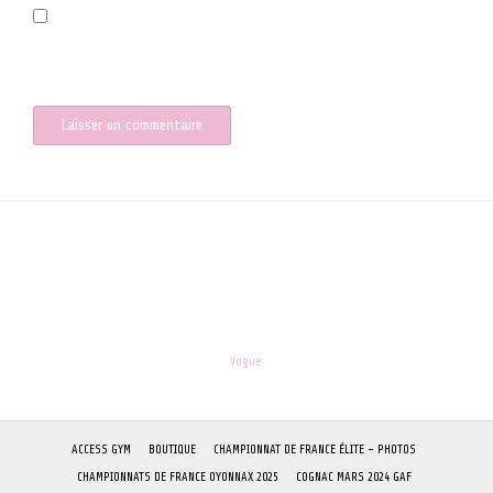
Enregistrer mon nom, mon e-mail et mon site dans le navigateur
pour mon prochain commentaire.
les-enfants.dordogne@orange.fr
Theme:
Vogue
by Kaira
ACCESS GYM
BOUTIQUE
CHAMPIONNAT DE FRANCE ÉLITE – PHOTOS
CHAMPIONNATS DE FRANCE OYONNAX 2025
COGNAC MARS 2024 GAF