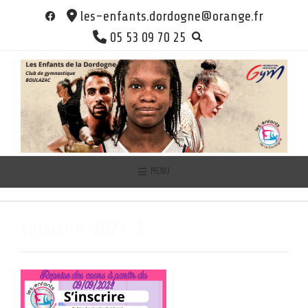
Skip
les-enfants.dordogne@orange.fr
to
05 53 09 70 25
content
MENU
sinscrire-2024-1