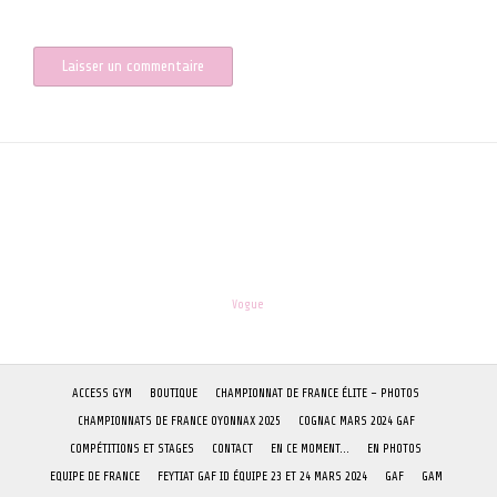
pour mon prochain commentaire.
les-enfants.dordogne@orange.fr
Theme:
Vogue
by Kaira
ACCESS GYM
BOUTIQUE
CHAMPIONNAT DE FRANCE ÉLITE – PHOTOS
CHAMPIONNATS DE FRANCE OYONNAX 2025
COGNAC MARS 2024 GAF
COMPÉTITIONS ET STAGES
CONTACT
EN CE MOMENT…
EN PHOTOS
EQUIPE DE FRANCE
FEYTIAT GAF ID ÉQUIPE 23 ET 24 MARS 2024
GAF
GAM