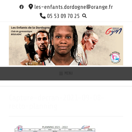
Skip
les-enfants.dordogne@orange.fr
to
05 53 09 70 25
content
MENU
Capture-decran-2021-09-08-
recto-planning