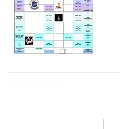
Laisser un commentaire
Votre adresse e-mail ne sera pas publiée.
Les champs obligatoires
sont indiqués avec
*
Commentaire
*