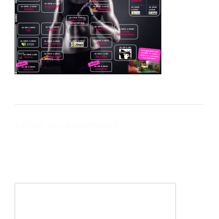
Laisser un commentaire
Votre adresse e-mail ne sera pas publiée.
Les champs obligatoires
sont indiqués avec
*
Commentaire
*