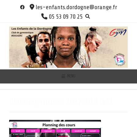
Skip
les-enfants.dordogne@orange.fr
to
05 53 09 70 25
content
MENU
Planning fitness 20172018 MAJ