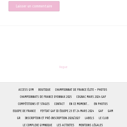
les-enfants.dordogne@orange.fr
Theme:
Vogue
by Kaira
ACCESS GYM
BOUTIQUE
CHAMPIONNAT DE FRANCE ÉLITE – PHOTOS
CHAMPIONNATS DE FRANCE OYONNAX 2025
COGNAC MARS 2024 GAF
COMPÉTITIONS ET STAGES
CONTACT
EN CE MOMENT…
EN PHOTOS
EQUIPE DE FRANCE
FEYTIAT GAF ID ÉQUIPE 23 ET 24 MARS 2024
GAF
GAM
GR
INSCRIPTION ET PRÉ-INSCRIPTION 2026/2027
LABELS
LE CLUB
LE COMPLEXE GYMNIQUE
LES ACTIVITES
MENTIONS LÉGALES