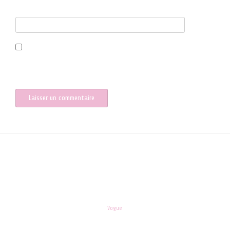
Site web
Enregistrer mon nom, mon e-mail et mon site dans le navigateur
pour mon prochain commentaire.
les-enfants.dordogne@orange.fr
Theme:
Vogue
by Kaira