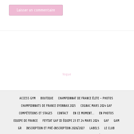
les-enfants.dordogne@orange.fr
Theme:
Vogue
by Kaira
ACCESS GYM
BOUTIQUE
CHAMPIONNAT DE FRANCE ÉLITE – PHOTOS
CHAMPIONNATS DE FRANCE OYONNAX 2025
COGNAC MARS 2024 GAF
COMPÉTITIONS ET STAGES
CONTACT
EN CE MOMENT…
EN PHOTOS
EQUIPE DE FRANCE
FEYTIAT GAF ID ÉQUIPE 23 ET 24 MARS 2024
GAF
GAM
GR
INSCRIPTION ET PRÉ-INSCRIPTION 2026/2027
LABELS
LE CLUB