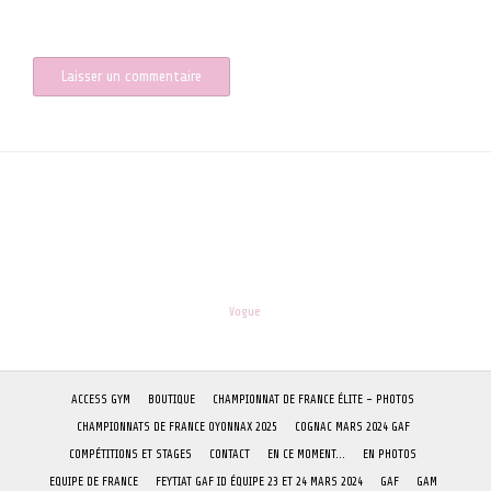
Enregistrer mon nom, mon e-mail et mon site dans le navigateur
pour mon prochain commentaire.
les-enfants.dordogne@orange.fr
Theme:
Vogue
by Kaira
ACCESS GYM
BOUTIQUE
CHAMPIONNAT DE FRANCE ÉLITE – PHOTOS
CHAMPIONNATS DE FRANCE OYONNAX 2025
COGNAC MARS 2024 GAF
COMPÉTITIONS ET STAGES
CONTACT
EN CE MOMENT…
EN PHOTOS
EQUIPE DE FRANCE
FEYTIAT GAF ID ÉQUIPE 23 ET 24 MARS 2024
GAF
GAM