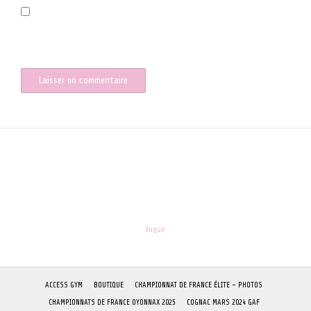
Enregistrer mon nom, mon e-mail et mon site dans le navigateur
pour mon prochain commentaire.
les-enfants.dordogne@orange.fr
Theme:
Vogue
by Kaira
ACCESS GYM
BOUTIQUE
CHAMPIONNAT DE FRANCE ÉLITE – PHOTOS
CHAMPIONNATS DE FRANCE OYONNAX 2025
COGNAC MARS 2024 GAF