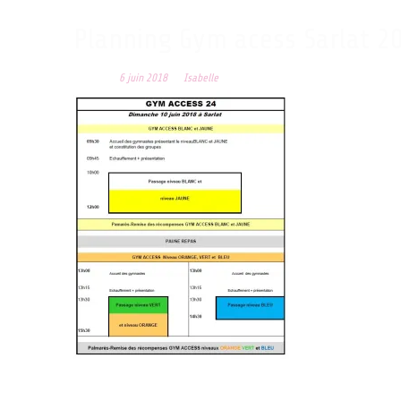
Planning Gym acess Sarlat 2
Posted on
6 juin 2018
by
Isabelle