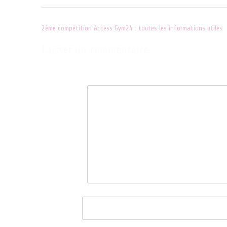
Post
2ème compétition Access Gym24 : toutes les informations utiles
navigation
Laisser un commentaire
Votre adresse e-mail ne sera pas publiée.
Les champs obligatoire
Commentaire
*
Nom
*