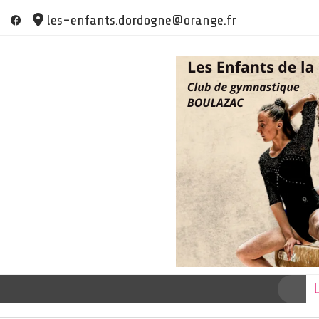
Skip
les-enfants.dordogne@orange.fr
to
content